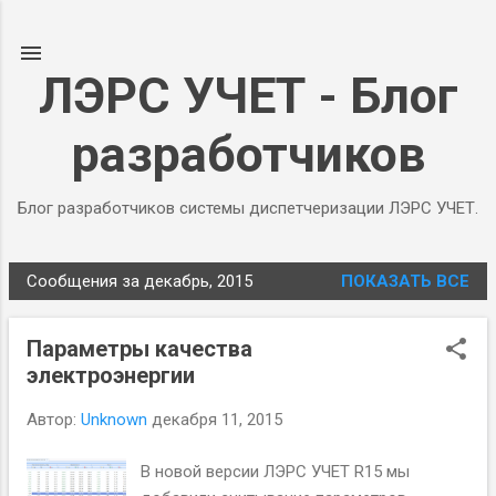
К основному контенту
ЛЭРС УЧЕТ - Блог
разработчиков
Блог разработчиков системы диспетчеризации ЛЭРС УЧЕТ.
Сообщения за декабрь, 2015
ПОКАЗАТЬ ВСЕ
С
о
Параметры качества
о
электроэнергии
б
щ
Автор:
Unknown
декабря 11, 2015
е
н
В новой версии ЛЭРС УЧЕТ R15 мы