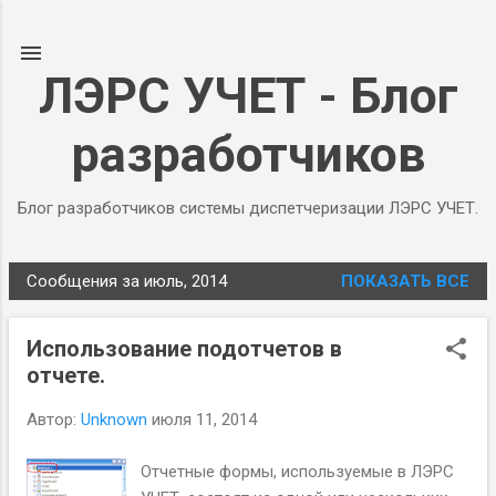
К основному контенту
ЛЭРС УЧЕТ - Блог
разработчиков
Блог разработчиков системы диспетчеризации ЛЭРС УЧЕТ.
Сообщения за июль, 2014
ПОКАЗАТЬ ВСЕ
С
о
Использование подотчетов в
о
отчете.
б
щ
Автор:
Unknown
июля 11, 2014
е
н
Отчетные формы, используемые в ЛЭРС