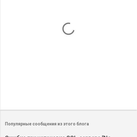
е
н
т
а
р
и
и
Популярные сообщения из этого блога