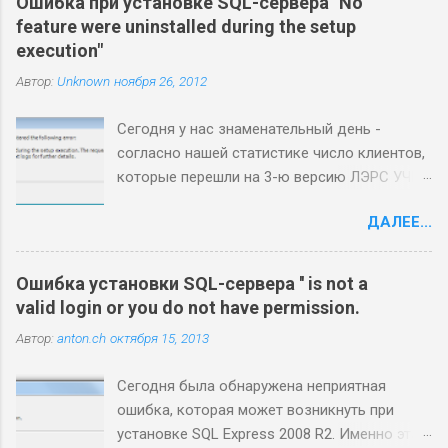
Ошибка при установке SQL-сервера "No
feature were uninstalled during the setup
execution"
Автор:
Unknown
ноября 26, 2012
Сегодня у нас знаменательный день -
согласно нашей статистике число клиентов,
которые перешли на 3-ю версию ЛЭРС УЧЕТ
сегодня перевалило за 50% :) Процесс
ДАЛЕЕ...
миграции отработан, большинство клиентов
переезжают гладко, без проблем, однако в
каждой бочке меда есть ложка дегтя. Наша
Ошибка установки SQL-сервера '' is not a
ложка называется Microsoft SQL Server 2008
valid login or you do not have permission.
R2. Основные проблемы, с которыми наши
Автор:
anton.ch
октября 15, 2013
пользователи сталкиваются при установке
3-й версии, связаны с установкой или
Сегодня была обнаружена неприятная
обновлением SQL-сервера. Самая
ошибка, которая может возникнуть при
интересная из них - невозможность
установке SQL Express 2008 R2. Именно эта
удаления/обновления/установки SQL-