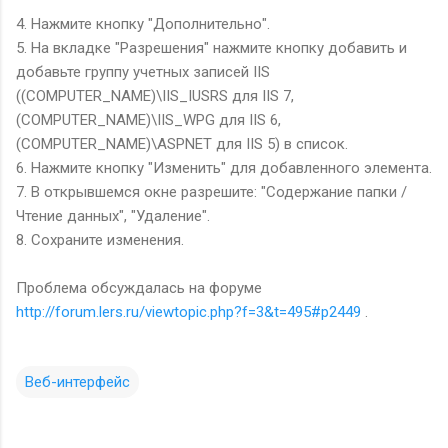
4. Нажмите кнопку "Дополнительно".
5. На вкладке "Разрешения" нажмите кнопку добавить и
добавьте группу учетных записей IIS
((
COMPUTER
_
NAME
)\IIS_
IUSRS для IIS 7,
(COMPUTER_NAME)\IIS_WPG для IIS 6,
(COMPUTER_NAME)\
ASPNET для IIS 5
)
в список.
6. Нажмите кнопку "Изменить" для добавленного элемента.
7. В открывшемся окне разрешите: "Содержание папки /
Чтение данных", "Удаление".
8. Сохраните изменения.
Проблема обсуждалась на форуме
http://forum.lers.ru/viewtopic.php?f=3&t=495#p2449
.
Веб-интерфейс
К