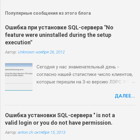
Популярные сообщения из этого блога
Ошибка при установке SQL-сервера "No
feature were uninstalled during the setup
execution"
Автор:
Unknown
ноября 26, 2012
Сегодня у нас знаменательный день -
согласно нашей статистике число клиентов,
которые перешли на 3-ю версию ЛЭРС УЧЕТ
сегодня перевалило за 50% :) Процесс
ДАЛЕЕ...
миграции отработан, большинство клиентов
переезжают гладко, без проблем, однако в
каждой бочке меда есть ложка дегтя. Наша
Ошибка установки SQL-сервера '' is not a
ложка называется Microsoft SQL Server 2008
valid login or you do not have permission.
R2. Основные проблемы, с которыми наши
Автор:
anton.ch
октября 15, 2013
пользователи сталкиваются при установке