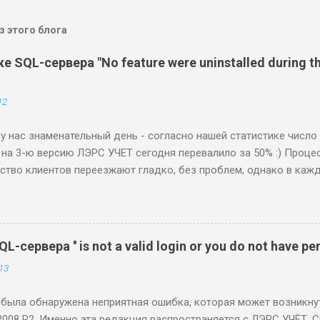
 этого блога
 SQL-сервера "No feature were uninstalled during th
12
у нас знаменательный день - согласно нашей статистике число
на 3-ю версию ЛЭРС УЧЕТ сегодня перевалило за 50% :) Проце
ство клиентов переезжают гладко, без проблем, однако в каж
гтя. Наша ложка называется Microsoft SQL Server 2008 R2. Осн
 наши пользователи сталкиваются при установке 3-й версии, с
нием SQL-сервера. Самая интересная из них - невозможность у
ки SQL-сервера, если на компьютере уже была установлена озн
сервера '' is not a valid login or you do not have pe
 срок ее действия истек.
13
 была обнаружена неприятная ошибка, которая может возникну
 2008 R2. Именно эта редакция распространяется с ЛЭРС УЧЁТ.