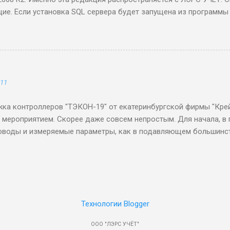
ие. Если установка SQL сервера будет запущена из программы 
го как она завершится система сообщит, что SQL-сервер устан
 перезагрузки к серверу можно будет подключиться, хотя прав
е будет, поэтому никаких дальнейших действий выполнить не п
011
ка контроллеров "ТЭКОН-19" от екатеринбургской фирмы "Крей
 мероприятием. Скорее даже совсем непростым. Для начала, в 
оводы и измеряемые параметры, как в подавляющем большинст
такой вариант показался слишком лёгким. Вместо этого в прибо
раметров различного свойства. В них могут храниться предуст
я, оттуда можно считать сырые данные подключенных к контро
же складываются результаты расчётов. Второй частью архитек
ваемые "задачи", которые крутятся внутри контроллера. Кажд
Технологии Blogger
вать какой-нибудь трубопровод, преобразовывая показания пр
кие значения; может на основе данных предыдущей задачи ра
ООО "ЛЭРС УЧЁТ"