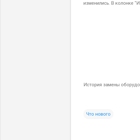
изменились. В колонке "
История замены оборудов
Что нового
К
о