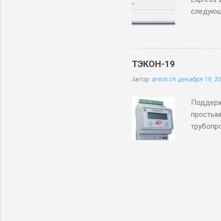
следующ
после то
же после
данных н
ТЭКОН-19
Автор:
anton.ch
декабря 19, 2
Поддерж
простым
трубопр
Видимо, 
65536 па
значени
и туда 
так назы
обсчиты
физичес