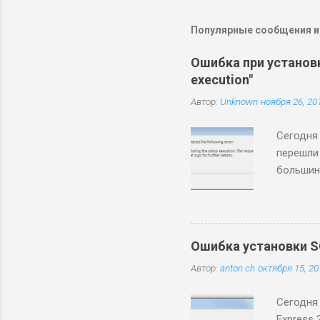
Популярные сообщения из
Ошибка при установке
execution"
Автор:
Unknown
ноября 26, 20
Сегодня 
перешли 
большин
ложка де
которыми
обновле
установ
Ошибка установки SQL-
Server и
Автор:
anton.ch
октября 15, 20
Сегодня
Express