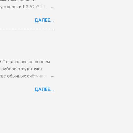
установки ЛЭРС УЧЁТ, то
овить не удалось. Однако
ДАЛЕЕ...
 на доступ к базам
олучится.
т" оказалась не совсем
приборе отсутствуют
ве обычных счётчиков.
ре имеется карта из
ДАЛЕЕ...
ановленный изготовителем
ллеру преобразователей,
туры ТЭКОН-19 являются
ая задача может или
еобразователей в
ссчитывать параметры