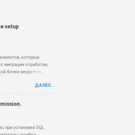
e setup
 клиентов, которые
сс миграции отработан,
дой бочке меда есть
овные проблемы, с
ДАЛЕЕ...
вязаны с установкой или
даления/обновления/
акомительная версия SQL
rmission.
ть при установке SQL
 Симптомы ошибки