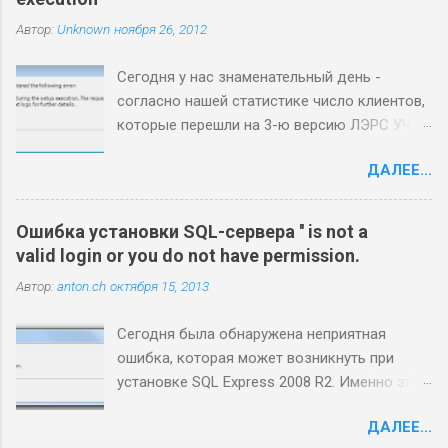
к
Автор:
Unknown
ноября 26, 2012
о
м
м
Сегодня у нас знаменательный день -
е
согласно нашей статистике число клиентов,
н
т
которые перешли на 3-ю версию ЛЭРС УЧЕТ
а
сегодня перевалило за 50% :) Процесс
р
ДАЛЕЕ...
миграции отработан, большинство клиентов
и
й
переезжают гладко, без проблем, однако в
каждой бочке меда есть ложка дегтя. Наша
Ошибка установки SQL-сервера '' is not a
ложка называется Microsoft SQL Server 2008
valid login or you do not have permission.
R2. Основные проблемы, с которыми наши
Автор:
anton.ch
октября 15, 2013
пользователи сталкиваются при установке
3-й версии, связаны с установкой или
Сегодня была обнаружена неприятная
обновлением SQL-сервера. Самая
ошибка, которая может возникнуть при
интересная из них - невозможность
установке SQL Express 2008 R2. Именно эта
удаления/обновления/установки SQL-
редакция распространяется с ЛЭРС УЧЁТ.
сервера, если на компьютере уже была
ДАЛЕЕ...
Симптомы ошибки следующие. Если
установлена ознакомительная версия SQL