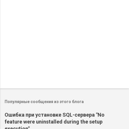
т
а
р
и
и
О
т
п
р
Популярные сообщения из этого блога
а
в
Ошибка при установке SQL-сервера "No
и
feature were uninstalled during the setup
т
ь
execution"